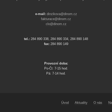
e-mail:
dinzikova@dinom.cz
fakturace@dinom.cz
clo@dinom.cz
tel.:
284 890 338, 284 890 334, 284 890 148
fax:
284 890 149
Provozní doba:
Po-Čt: 7-15 hod.
Pá: 7-14 hod.
Úvod
Aktuality
O nás
Na