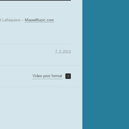
 Laflaquiere –
MiaowMusic.com
7. 3. 2013
Video post format