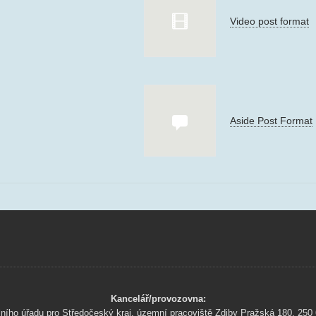
Video post format
Aside Post Format
Kancelář/provozovna:
lního úřadu pro Středočeský kraj, územní pracoviště Zdiby Pražská 180, 250