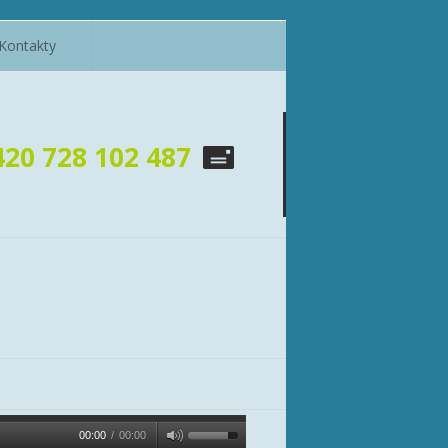
Kontakty
420 728 102 487
00:00
/
00:00