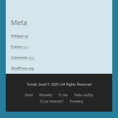
Meta
Přihlásit se
Entries
RSS
Comments
RSS
WordPress.org
Tomáš Josef © 2020 | All Rights Reserved
Úvod
Aktuality
O nás
Naše služby
Co je Intrastat?
Kontakty